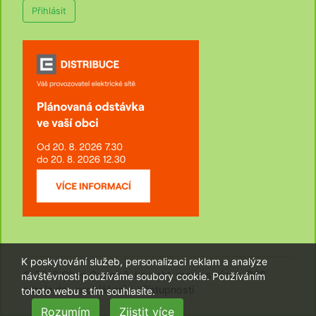
Přihlásit
K poskytování služeb, personalizaci reklam a analýze
© 2018
Obec Oudoleň
,
kontakt
,
mapa stránek
,
RSS
návštěvnosti používáme soubory cookie. Používáním
zdroje dat
,
prohlášení o přístupnosti
tohoto webu s tím souhlasíte.
Rozumím
Zjistit více