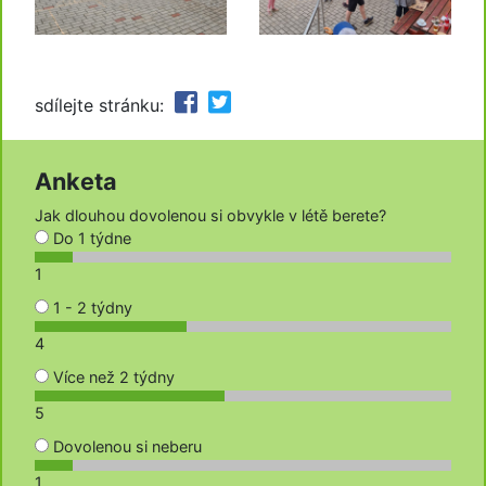
sdílejte stránku:
Anketa
Jak dlouhou dovolenou si obvykle v létě berete?
Do 1 týdne
1
1 - 2 týdny
4
Více než 2 týdny
5
Dovolenou si neberu
1