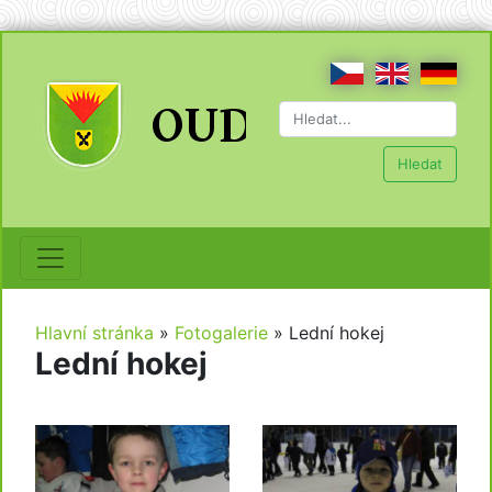
Hledat
Hlavní stránka
»
Fotogalerie
»
Lední hokej
Lední hokej