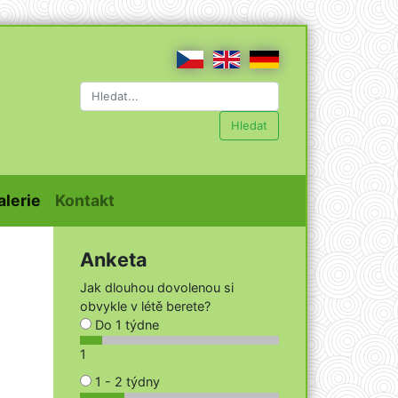
Hledat
t)
(current)
(current)
alerie
Kontakt
Anketa
Jak dlouhou dovolenou si
obvykle v létě berete?
Do 1 týdne
1
1 - 2 týdny