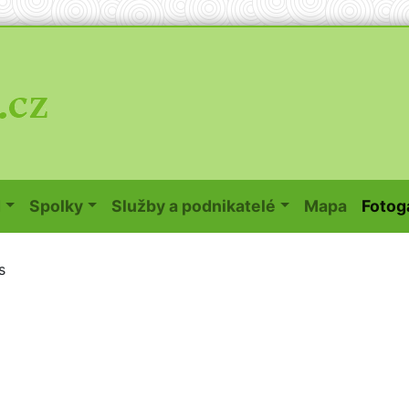
(curren
d
Spolky
Služby a podnikatelé
Mapa
Fotog
s