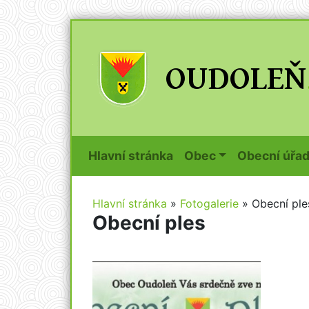
(current)
Hlavní stránka
Obec
Obecní úřa
Hlavní stránka
»
Fotogalerie
»
Obecní ple
Obecní ples