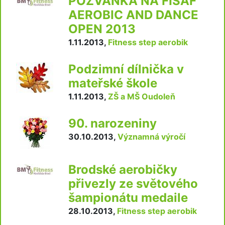
POZVÁNKA NA FISAF
AEROBIC AND DANCE
OPEN 2013
1.11.2013
,
Fitness step aerobik
Podzimní dílnička v
mateřské škole
1.11.2013
,
ZŠ a MŠ Oudoleň
90. narozeniny
30.10.2013
,
Významná výročí
Brodské aerobičky
přivezly ze světového
šampionátu medaile
28.10.2013
,
Fitness step aerobik