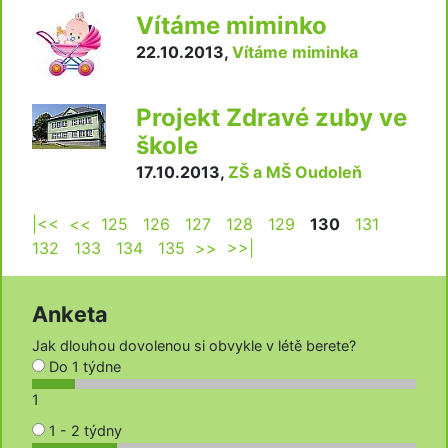
Vítáme miminko
22.10.2013
,
Vítáme miminka
Projekt Zdravé zuby ve
škole
17.10.2013
,
ZŠ a MŠ Oudoleň
|<<
<<
125
126
127
128
129
130
131
132
133
134
135
>>
>>|
Anketa
Jak dlouhou dovolenou si obvykle v létě berete?
Do 1 týdne
1
1 - 2 týdny