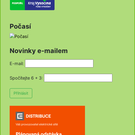
Počasí
Novinky e-mailem
E-mail:
Spočítejte 6 + 3
:
Přihlásit