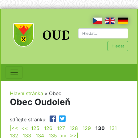
Hledat
Hlavní stránka
»
Obec
Obec Oudoleň
sdílejte stránku:
|<<
<<
125
126
127
128
129
130
131
132
133
134
135
>>
>>|