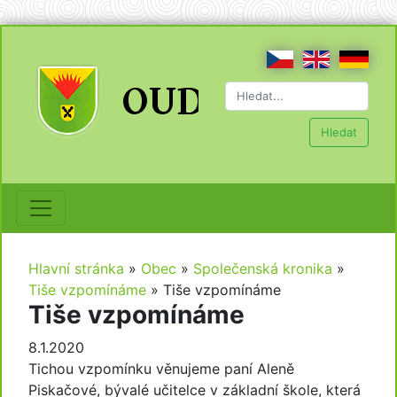
Hledat
Hlavní stránka
»
Obec
»
Společenská kronika
»
Tiše vzpomínáme
»
Tiše vzpomínáme
Tiše vzpomínáme
8.1.2020
Tichou vzpomínku věnujeme paní Aleně
Piskačové, bývalé učitelce v základní škole, která