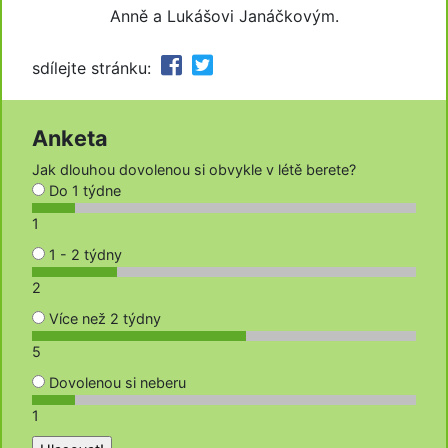
Anně a Lukášovi Janáčkovým.
sdílejte stránku:
Anketa
Jak dlouhou dovolenou si obvykle v létě berete?
Do 1 týdne
1
1 - 2 týdny
2
Více než 2 týdny
5
Dovolenou si neberu
1