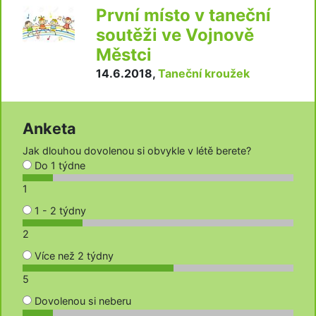
První místo v taneční
soutěži ve Vojnově
Městci
14.6.2018
,
Taneční kroužek
Anketa
Jak dlouhou dovolenou si obvykle v létě berete?
Do 1 týdne
1
1 - 2 týdny
2
Více než 2 týdny
5
Dovolenou si neberu