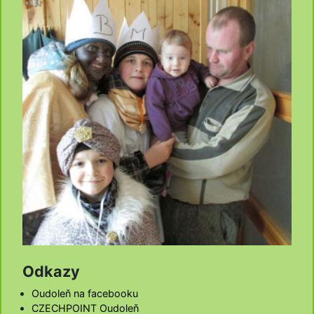
Odkazy
Oudoleň na facebooku
CZECHPOINT Oudoleň