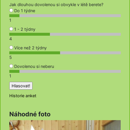
Jak dlouhou dovolenou si obvykle v létě berete?
Do 1 týdne
1
1 - 2 týdny
4
Více než 2 týdny
5
Dovolenou si neberu
1
Historie anket
Náhodné foto