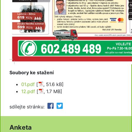
Soubory ke stažení
01.pdf
[
, 51.6 kB]
12.pdf
[
, 1.7 MB]
sdílejte stránku:
Anketa