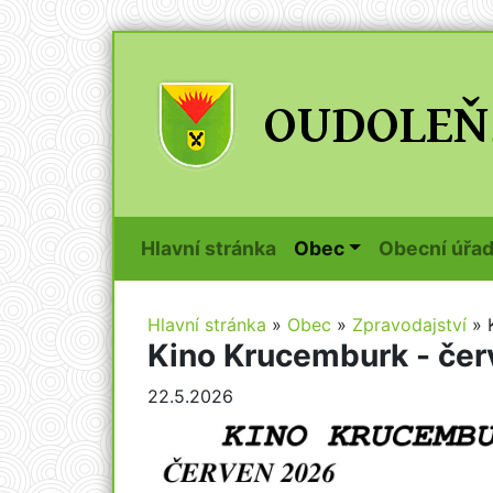
(current)
Hlavní stránka
Obec
Obecní úřa
Hlavní stránka
»
Obec
»
Zpravodajství
»
Kino Krucemburk - če
22.5.2026