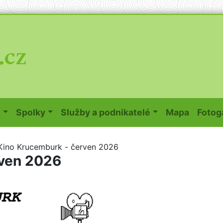
(curren
d
Spolky
Služby a podnikatelé
Mapa
Fotog
Kino Krucemburk - červen 2026
rven 2026