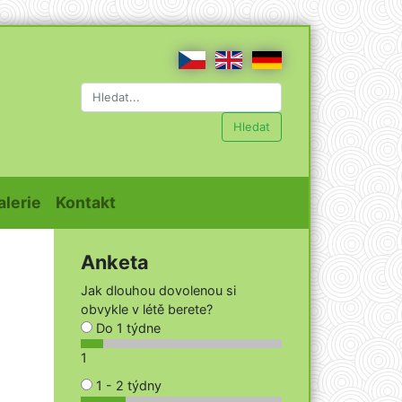
Hledat
t)
(current)
(current)
alerie
Kontakt
Anketa
Jak dlouhou dovolenou si
obvykle v létě berete?
Do 1 týdne
1
1 - 2 týdny