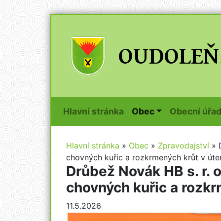
(current)
Hlavní stránka
Obec
Obecní úřa
Hlavní stránka
»
Obec
»
Zpravodajství
»
chovných kuřic a rozkrmených krůt v úter
Drůbež Novák HB s. r. 
chovných kuřic a rozkrm
11.5.2026