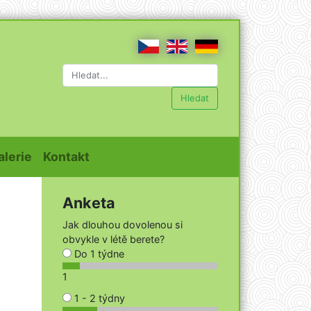
Hledat
t)
(current)
(current)
alerie
Kontakt
Anketa
Jak dlouhou dovolenou si
obvykle v létě berete?
Do 1 týdne
1
1 - 2 týdny