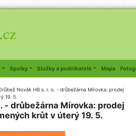
(curren
d
Spolky
Služby a podnikatelé
Mapa
Fotog
Drůbež Novák HB s. r. o. - drůbežárna Mírovka: prodej
ý 19. 5.
o. - drůbežárna Mírovka: prodej
ených krůt v úterý 19. 5.