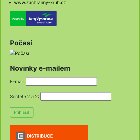
www.zachranny-kruh.cz
Počasí
Novinky e-mailem
E-mail:
Sečtěte 2 a 2
:
Přihlásit