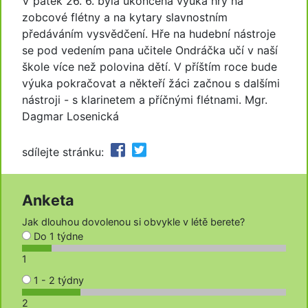
V pátek 26. 6. byla ukončena výuka hry na
zobcové flétny a na kytary slavnostním
předáváním vysvědčení. Hře na hudební nástroje
se pod vedením pana učitele Ondráčka učí v naší
škole více než polovina dětí. V příštím roce bude
výuka pokračovat a někteří žáci začnou s dalšími
nástroji - s klarinetem a příčnými flétnami. Mgr.
Dagmar Losenická
sdílejte stránku:
Anketa
Jak dlouhou dovolenou si obvykle v létě berete?
Do 1 týdne
1
1 - 2 týdny
2