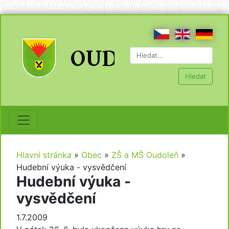
Hledat
Hlavní stránka
»
Obec
»
ZŠ a MŠ Oudoleň
»
Hudební výuka - vysvědčení
Hudební výuka -
vysvědčení
1.7.2009