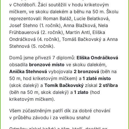
v Chotěboři. Žáci soutěžili v hodu kriketovým
míčkem, ve skoku dalekém a běhu na 50 m. Školu
reprezentovali: Roman Baláž, Lucie Belatková,
Josef Stehno (1. ročník), Anna Blažková, Nela
Frühbauerová (2. ročník), Martin Antl, Eliška
Ondráčková (4. ročník), Tomáš Bačkovský a Anna
Stehnová (5. ročník).
Domů jsme přivezli 7 diplomů:
Eliška Ondráčková
obsadila
bronzové místo
ve skoku dalekém,
Anička Stehnová
vybojovala
2 bronzová
(běh na
50 m, hod kriketovým míčkem) a
1 zlaté místo
(skok daleký) a
Tomík Bačkovský
získal
2 stříbra
(běh na 50 m, skok daleký) a
1 zlato
(hod
kriketovým míčkem).
Všem zúčastněným patří dík za dobré chování
v průběhu závodu i za velikou snahu!