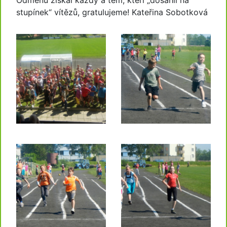
Odměnu získal každý a těm, kteří „dosáhli na
stupínek“ vítězů, gratulujeme! Kateřina Sobotková