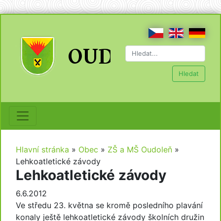
Hledat
Hlavní stránka
»
Obec
»
ZŠ a MŠ Oudoleň
»
Lehkoatletické závody
Lehkoatletické závody
6.6.2012
Ve středu 23. května se kromě posledního plavání
konaly ještě lehkoatletické závody školních družin