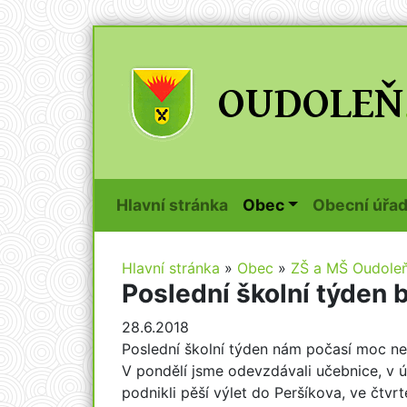
(current)
Hlavní stránka
Obec
Obecní úřa
Hlavní stránka
»
Obec
»
ZŠ a MŠ Oudole
Poslední školní týden b
28.6.2018
Poslední školní týden nám počasí moc nep
V pondělí jsme odevzdávali učebnice, v út
podnikli pěší výlet do Peršíkova, ve čtvrt