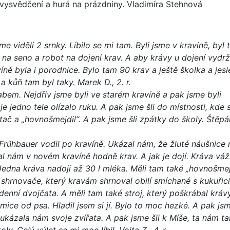
li vysvědčení a hurá na prázdniny. Vladimíra Stehnová
e viděli 2 srnky. Líbilo se mi tam. Byli jsme v kravíně, byl
 na seno a robot na dojení krav. A aby krávy u dojení vydrž
íně byla i porodnice. Bylo tam 90 krav a ještě školka a jesl
a kůň tam byl taky. Marek D., 2. r.
labem. Nejdřív jsme byli ve starém kravíně a pak jsme byli
e jedno tele olízalo ruku. A pak jsme šli do místnosti, kde 
tač a „hovnošmejdil“. A pak jsme šli zpátky do školy. Štěpá
Frűhbauer vodil po kravíně. Ukázal nám, že žluté náušnice 
l nám v novém kravíně hodně krav. A jak je dojí. Kráva váž
 Jedna kráva nadojí až 30 l mléka. Měli tam také „hovnošmej
 shrnovače, který kravám shrnoval obilí smíchané s kukuřicí
enní dvojčata. A měli tam také stroj, který poškrábal krávy
mice od psa. Hladil jsem si jí. Bylo to moc hezké. A pak js
, ukázala nám svoje zvířata. A pak jsme šli k Míše, ta nám t