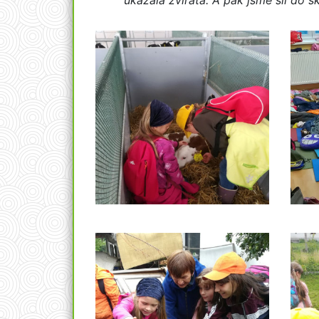
ukázala zvířata. A pak jsme šli do ško