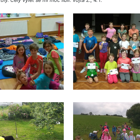
ly. Celý výlet se mi moc líbil. Vojta Z., 4. r.