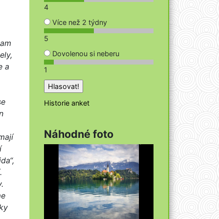
4
Více než 2 týdny
5
 tam
Dovolenou si neberu
ely,
e a
1
se
Historie anket
n
Náhodné foto
mají
í
da“,
.
.
me
aky