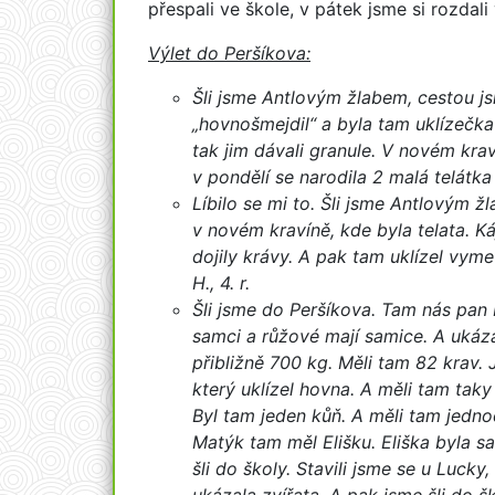
přespali ve škole, v pátek jsme si rozda
Výlet do Peršíkova:
Šli jsme Antlovým žlabem, cestou jsm
„hovnošmejdil“ a byla tam uklízečka
tak jim dávali granule. V novém krav
v pondělí se narodila 2 malá telátka 
Líbilo se mi to. Šli jsme Antlovým ž
v novém kravíně, kde byla telata. Káj
dojily krávy. A pak tam uklízel vyme
H., 4. r.
Šli jsme do Peršíkova. Tam nás pan 
samci a růžové mají samice. A ukáza
přibližně 700 kg. Měli tam 82 krav.
který uklízel hovna. A měli tam taky
Byl tam jeden kůň. A měli tam jednod
Matýk tam měl Elišku. Eliška byla sa
šli do školy. Stavili jsme se u Lucky