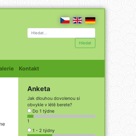
Hledat
t)
(current)
(current)
alerie
Kontakt
Anketa
Jak dlouhou dovolenou si
obvykle v létě berete?
Do 1 týdne
1
sme
1 - 2 týdny