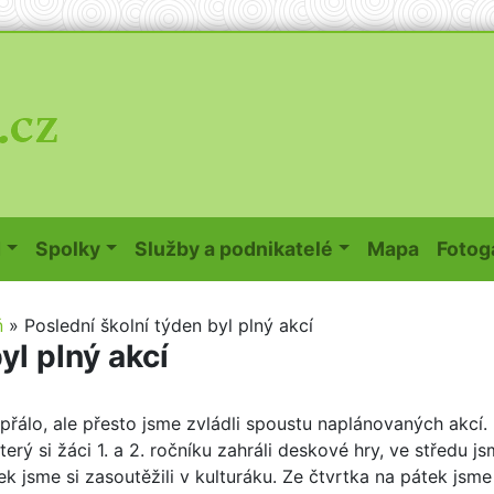
(curren
d
Spolky
Služby a podnikatelé
Mapa
Fotog
ň
»
Poslední školní týden byl plný akcí
yl plný akcí
řálo, ale přesto jsme zvládli spoustu naplánovaných akcí.
erý si žáci 1. a 2. ročníku zahráli deskové hry, ve středu j
ek jsme si zasoutěžili v kulturáku. Ze čtvrtka na pátek jsme