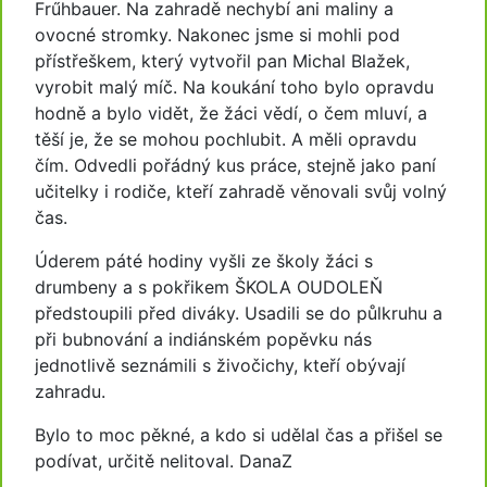
Frűhbauer. Na zahradě nechybí ani maliny a
ovocné stromky. Nakonec jsme si mohli pod
přístřeškem, který vytvořil pan Michal Blažek,
vyrobit malý míč. Na koukání toho bylo opravdu
hodně a bylo vidět, že žáci vědí, o čem mluví, a
těší je, že se mohou pochlubit. A měli opravdu
čím. Odvedli pořádný kus práce, stejně jako paní
učitelky i rodiče, kteří zahradě věnovali svůj volný
čas.
Úderem páté hodiny vyšli ze školy žáci s
drumbeny a s pokřikem ŠKOLA OUDOLEŇ
předstoupili před diváky. Usadili se do půlkruhu a
při bubnování a indiánském popěvku nás
jednotlivě seznámili s živočichy, kteří obývají
zahradu.
Bylo to moc pěkné, a kdo si udělal čas a přišel se
podívat, určitě nelitoval. DanaZ