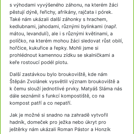
s výhodami vyvýšeného záhonu, na kterém žáci
pěstují dýně, řeřichy, afrikány, rajčata i pórek.
Také nám ukázali další záhonky s hrachem,
kedlubnami, jahodami, různými bylinkami (např.
mátou, levandulí), ale i s různými květinami, a
políčko, na kterém mohou žáci sledovat růst obilí,
hořčice, kukuřice a řepky. Mohli jsme si
prohlédnout kamennou zídku se skalničkami a
keře rostoucí podél plotu.
Další zastávkou bylo broukoviště, kde nám
Štěpán Zvolánek vysvětlil význam broukoviště a
k čemu slouží jednotlivé prvky. Matyáš Sláma nás
dále seznámil s funkcí kompostiště, co na
kompost patří a co nepatří.
Jak je možné si snadno na zahradě vytvořil
hadník, domeček pro ježka nebo úkryt pro
ještěrky nám ukázali Roman Pástor a Honzík