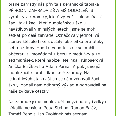
bráně zahrady nás přivítala keramická tabulka
PŘÍRODNÍ ZAHRADA ZŠ A MŠ OUDOLEŇ. S
výrobky z keramiky, které vytvořili jak současní
žáci, tak i žáci, kteří oudoleňskou školu
navštěvovali v minulých letech, jsme se mohli
setkat po celé zahradě. Označovaly jednotlivá
stanoviště, ale také sloužily jako pítka pro ptáky
nebo ozdoby. Hned u vchodu jsme se mohli
občerstvit limonádami z bezu, z meduňky a ze
sedmikrásek, které nabízeli Nelinka Frűhbaerová,
Anička Blažková a Adam Parnai. A pak jsme již
mohli začít s prohlídkou celé zahrady. Na
jednotlivých stanovištích se nám věnovali žáci
školy, podali nám odborný výklad a odpovídali na
naše zvídavé otázky.
Na zahradě jsme mohli vidět hmyzí hotely (velký i
několik menších). Pepa Stehno, Roman Baláž,
Tomáš Benc a Jan Zvolánek nás seznámili