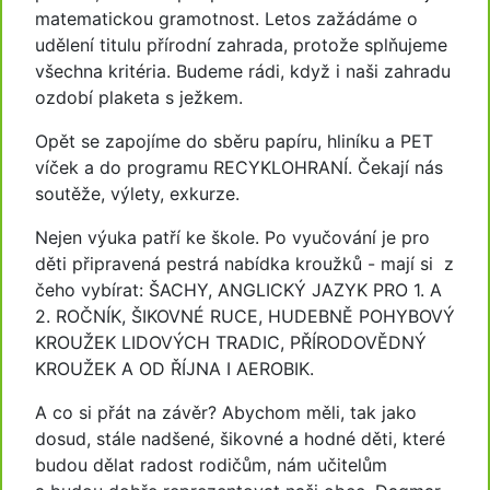
matematickou gramotnost. Letos zažádáme o
udělení titulu přírodní zahrada, protože splňujeme
všechna kritéria. Budeme rádi, když i naši zahradu
ozdobí plaketa s ježkem.
Opět se zapojíme do sběru papíru, hliníku a PET
víček a do programu RECYKLOHRANÍ. Čekají nás
soutěže, výlety, exkurze.
Nejen výuka patří ke škole. Po vyučování je pro
děti připravená pestrá nabídka kroužků - mají si z
čeho vybírat: ŠACHY, ANGLICKÝ JAZYK PRO 1. A
2. ROČNÍK, ŠIKOVNÉ RUCE, HUDEBNĚ POHYBOVÝ
KROUŽEK LIDOVÝCH TRADIC, PŘÍRODOVĚDNÝ
KROUŽEK A OD ŘÍJNA I AEROBIK.
A co si přát na závěr? Abychom měli, tak jako
dosud, stále nadšené, šikovné a hodné děti, které
budou dělat radost rodičům, nám učitelům