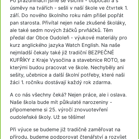
Po prázdninách jsme se všichni - odpočatí a s
úsměvy na tvářích - sešli v naší škole ve čtvrtek 1.
září. Do nového školního roku nám přišel popřát
pan starosta. Přivítal nejen naše zkušené školáky,
ale také sedm nových žáčků prvňáčků. Těm
předal dar Obce Oudoleň - výukové materiály pro
kurz anglického jazyka Watch English. Na naše
nejmladší čekaly také již tradiční BEZPEČNÉ
KUFŘÍKY z Kraje Vysočina a stavebnice ROTO, se
kterými budou pracovat ve škole. Nechyběly ani
sešity, učebnice a další školní potřeby, které naši
žáci 1. ročníku dostávají každý rok zdarma.
A co nás všechny čeká? Nejen práce, ale i oslava.
Naše škola bude mít půlkulaté narozeniny -
připomeneme si 25. výročí znovuotevření
oudoleňské školy. Už se těšíme!
Při výuce se budeme již tradičně zaměřovat na
přírodu, budeme podporovat čtenářství a rozvíjet