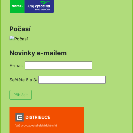
Počasí
Novinky e-mailem
E-mail:
Sečtěte 6 a 3
:
Přihlásit