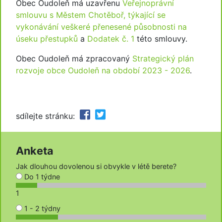
Obec Oudoleň má uzavřenu
Veřejnoprávní
smlouvu s Městem Chotěboř, týkající se
vykonávání veškeré přenesené působnosti na
úseku přestupků
a
Dodatek č. 1
této smlouvy.
Obec Oudoleň má zpracovaný
Strategický plán
rozvoje obce Oudoleň na období 2023 - 2026
.
sdílejte stránku:
Anketa
Jak dlouhou dovolenou si obvykle v létě berete?
Do 1 týdne
1
1 - 2 týdny