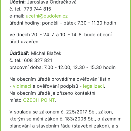
Účetní:
Jaroslava Ondráčková
č. tel.: 773 744 815
e-mail:
ucetni@oudolen.cz
úřední hodiny: pondělí - pátek 7.30 - 11.30 hodin
Ve dnech 20. - 24. 7. a 10. - 14. 8. bude obecní
úřad uzavřen.
Údržbář:
Michal Blažek
č. tel.: 608 327 821
pracovní doba: 7.00 - 12.00, 12.30 - 15.30 hodin
Na obecním úřadě provádíme ověřování listin
-
vidimaci
a ověřování podpisů -
legalizaci
.
Na obecním úřadě je zřízeno kontaktní
místo
CZECH POINT
.
V souladu se zákonem č. 225/2017 Sb., zákon,
kterým se mění zákon č. 183/2006 Sb., o územním
plánování a stavebním řádu (stavební zákon), a s