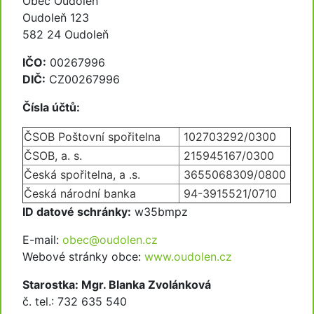
Obec Oudoleň
Oudoleň 123
582 24 Oudoleň
IČO:
00267996
DIČ:
CZ00267996
Čísla účtů:
ČSOB Poštovní spořitelna
102703292/0300
ČSOB, a. s.
215945167/0300
Česká spořitelna, a .s.
3655068309/0800
Česká národní banka
94-3915521/0710
ID datové schránky:
w35bmpz
E-mail:
obec@oudolen.cz
Webové stránky obce:
www.oudolen.cz
Starostka: Mgr. Blanka Zvolánková
č. tel.: 732 635 540