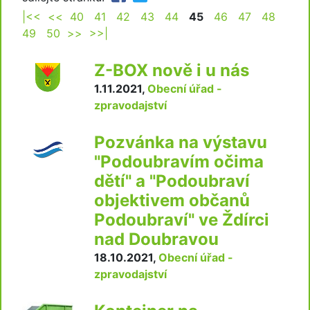
|<<
<<
40
41
42
43
44
45
46
47
48
49
50
>>
>>|
Z-BOX nově i u nás
1.11.2021
,
Obecní úřad -
zpravodajství
Pozvánka na výstavu
"Podoubravím očima
dětí" a "Podoubraví
objektivem občanů
Podoubraví" ve Ždírci
nad Doubravou
18.10.2021
,
Obecní úřad -
zpravodajství