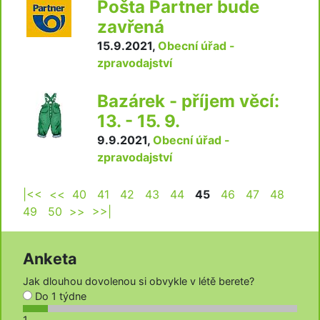
Pošta Partner bude
zavřená
15.9.2021
,
Obecní úřad -
zpravodajství
Bazárek - příjem věcí:
13. - 15. 9.
9.9.2021
,
Obecní úřad -
zpravodajství
|<<
<<
40
41
42
43
44
45
46
47
48
49
50
>>
>>|
Anketa
Jak dlouhou dovolenou si obvykle v létě berete?
Do 1 týdne
1