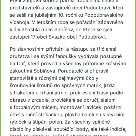
První zářijová sobota patřila tradičnímu setkání
představitelů a zastupitelů obcí Podoubraví, kteří
se sešli na jubilejním 10. ročníku Podoubravského
víceboje. V letošním roce se pořádání zábavného
klání zhostila obec Sobíňov, do které se sjeli
zástupci 17 obcí Svazku obcí Podoubraví.
Po slavnostním přivítání a nástupu se tříčlenná
družstva i se svými fanoušky vydávala postupně
na trať, která provedla všechny přítomné krásnými
zákoutími Sobíňova. Pořadatelé si připravili
stanoviště s různými zajímavými úkoly:
šroubování šroubů do správných matek, jízda
s trakařem a trhání jitrnic, překreslení trasy podle
obrazu v zrcadle, provlékání se obručí, slalom
s fotbalovým míčem, montování laviček, požární
útok s ruční stříkačkou, plavba na člunu s lovením
rybiček a štípání polen. Za všechny splněné
disciplíny získávali soutěžící body, ale také indicie,