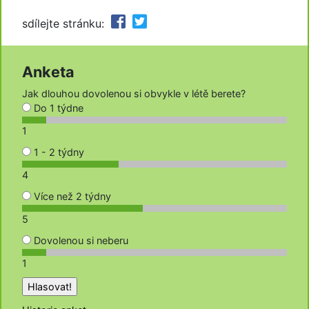
sdílejte stránku:
Anketa
Jak dlouhou dovolenou si obvykle v létě berete?
Do 1 týdne
1
1 - 2 týdny
4
Více než 2 týdny
5
Dovolenou si neberu
1