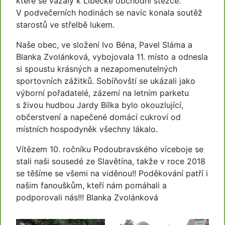
které se vázaly k Liběcké obchodní stezce.
V podvečerních hodinách se navíc konala soutěž
starostů ve střelbě lukem.
Naše obec, ve složení Ivo Béna, Pavel Sláma a
Blanka Zvolánková, vybojovala 11. místo a odnesla
si spoustu krásných a nezapomenutelných
sportovních zážitků. Sobíňovští se ukázali jako
výborní pořadatelé, zázemí na letním parketu
s živou hudbou Jardy Bílka bylo okouzlující,
občerstvení a napečené domácí cukroví od
místních hospodyněk všechny lákalo.
Vítězem 10. ročníku Podoubravského víceboje se
stali naši sousedé ze Slavětína, takže v roce 2018
se těšíme se všemi na viděnou!! Poděkování patří i
našim fanouškům, kteří nám pomáhali a
podporovali nás!!! Blanka Zvolánková