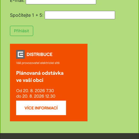
E-mail:
Spočítejte 1 + 5
:
Přihlásit