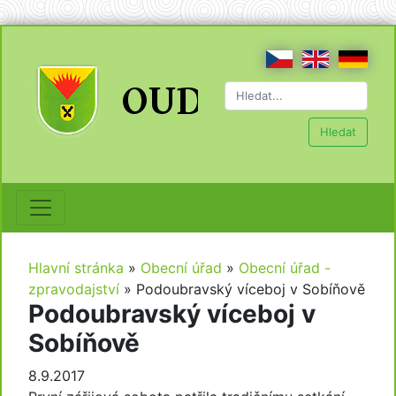
Hledat
Hlavní stránka
»
Obecní úřad
»
Obecní úřad -
zpravodajství
»
Podoubravský víceboj v Sobíňově
Podoubravský víceboj v
Sobíňově
8.9.2017