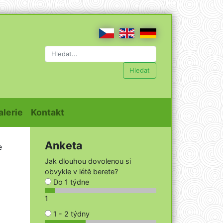
Hledat
t)
(current)
(current)
alerie
Kontakt
Anketa
e
Jak dlouhou dovolenou si
obvykle v létě berete?
Do 1 týdne
1
1 - 2 týdny