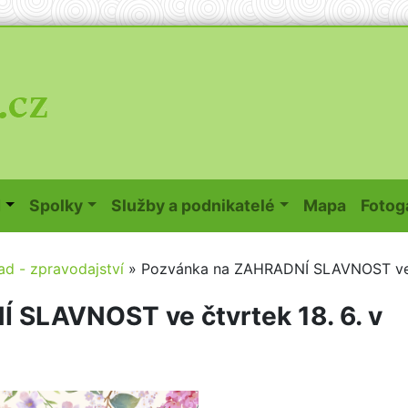
(curren
d
Spolky
Služby a podnikatelé
Mapa
Fotog
ad - zpravodajství
»
Pozvánka na ZAHRADNÍ SLAVNOST v
 SLAVNOST ve čtvrtek 18. 6. v