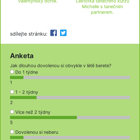
Valentýnský dortík.
Lektorka tanečního kurzu
Michelle s tanečním
partnerem.
sdílejte stránku:
Anketa
Jak dlouhou dovolenou si obvykle v létě berete?
Do 1 týdne
1
1 - 2 týdny
2
Více než 2 týdny
5
Dovolenou si neberu