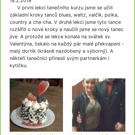
18.2.2019
V první lekci tanečního kurzu jsme se učili
základní kroky tanců blues, waltz, valčík, polka,
country a cha-cha. V druhé lekci jsme tyto tance
rozšířili o nové kroky a naučili jsme se nový tanec
jive. A protože se lekce konala na svátek sv.
Valentýna, čekalo na každý pár malé překvapení -
malý dortík (krásně nazdobený a výborný). A
někteří tanečníci přinesli svým partnerkám i
kytičku.