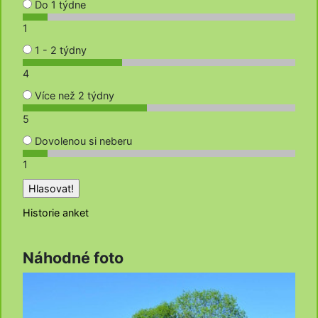
Do 1 týdne
1
1 - 2 týdny
4
Více než 2 týdny
5
Dovolenou si neberu
1
Historie anket
Náhodné foto