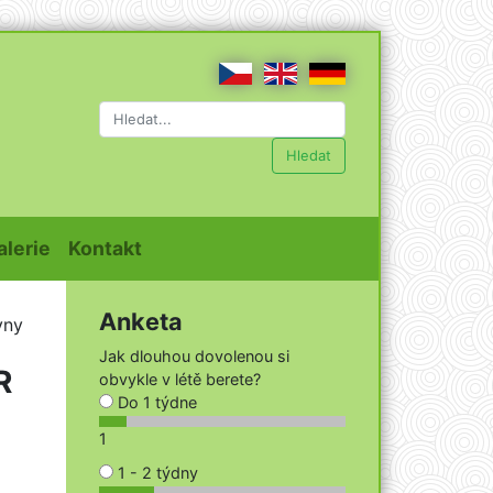
Hledat
t)
(current)
(current)
alerie
Kontakt
Anketa
vny
Jak dlouhou dovolenou si
R
obvykle v létě berete?
Do 1 týdne
1
1 - 2 týdny