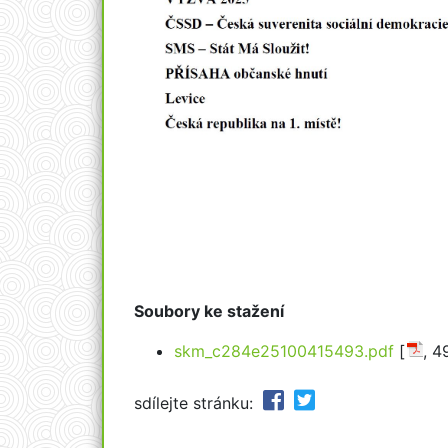
Soubory ke stažení
skm_c284e25100415493.pdf
[
, 4
sdílejte stránku: