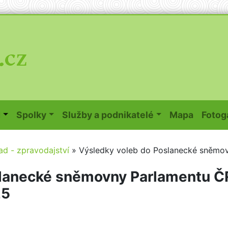
(curren
d
Spolky
Služby a podnikatelé
Mapa
Fotog
ad - zpravodajství
»
Výsledky voleb do Poslanecké sněmo
slanecké sněmovny Parlamentu Č
25