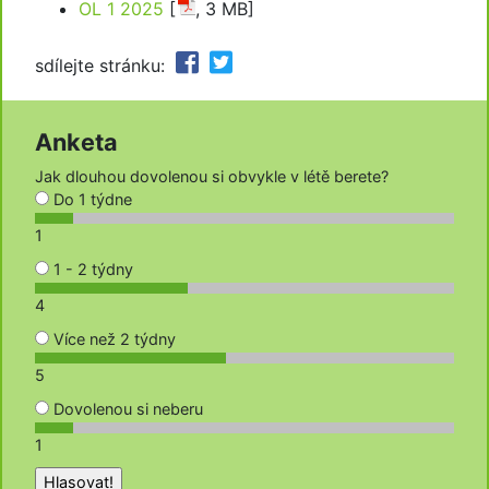
OL 1 2025
[
, 3 MB]
sdílejte stránku:
Anketa
Jak dlouhou dovolenou si obvykle v létě berete?
Do 1 týdne
1
1 - 2 týdny
4
Více než 2 týdny
5
Dovolenou si neberu
1