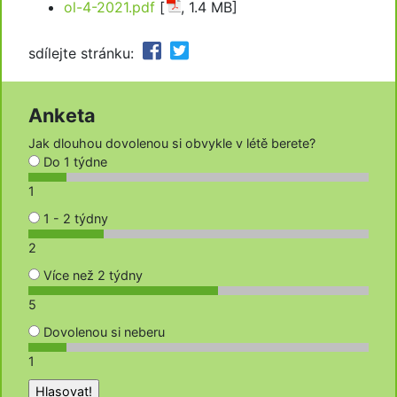
ol-4-2021.pdf
[
, 1.4 MB]
sdílejte stránku:
Anketa
Jak dlouhou dovolenou si obvykle v létě berete?
Do 1 týdne
1
1 - 2 týdny
2
Více než 2 týdny
5
Dovolenou si neberu
1