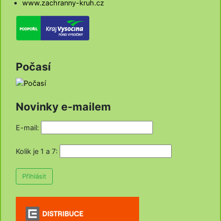
www.zachranny-kruh.cz
Počasí
Novinky e-mailem
E-mail:
Kolik je 1 a 7
:
Přihlásit