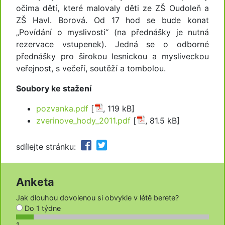
očima dětí, které malovaly děti ze ZŠ Oudoleň a
ZŠ Havl. Borová. Od 17 hod se bude konat
„Povídání o myslivosti“ (na přednášky je nutná
rezervace vstupenek). Jedná se o odborné
přednášky pro širokou lesnickou a mysliveckou
veřejnost, s večeří, soutěží a tombolou.
Soubory ke stažení
pozvanka.pdf
[
, 119 kB]
zverinove_hody_2011.pdf
[
, 81.5 kB]
sdílejte stránku:
Anketa
Jak dlouhou dovolenou si obvykle v létě berete?
Do 1 týdne
1