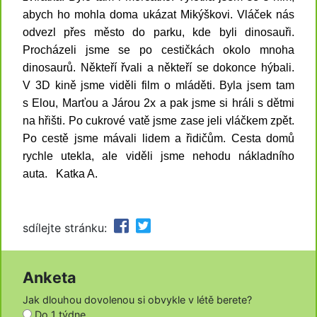
abych ho mohla doma ukázat Mikýškovi. Vláček nás
odvezl přes město do parku, kde byli dinosauři.
Procházeli jsme se po cestičkách okolo mnoha
dinosaurů. Někteří řvali a někteří se dokonce hýbali.
V 3D kině jsme viděli film o mláděti. Byla jsem tam
s Elou, Marťou a Járou 2x a pak jsme si hráli s dětmi
na hřišti. Po cukrové vatě jsme zase jeli vláčkem zpět.
Po cestě jsme mávali lidem a řidičům. Cesta domů
rychle utekla, ale viděli jsme nehodu nákladního
auta.
Katka A.
sdílejte stránku:
Anketa
Jak dlouhou dovolenou si obvykle v létě berete?
Do 1 týdne