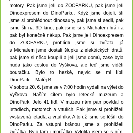
motory. Pak jsme jeli do ZOOPARKU, pak jsme jeli
Dinoexpresem do DinoParku. Když jsme dojeli, šli
jsme si prohlédnout dinosaury, pak jsme si sedli, pak
jsme šli na 3D kino, pak jsme si s Michalem hráli a
pak byl konečně nákup. Pak jsme jeli Dinoexpresem
do ZOOPARKU, prohlídli jsme si zvířata, já
s Michalem jsme dostali šlupku z elektrických drátů,
pak jsme si něco koupili a jeli jsme domů, zase byla
nuda jako cestou do Vyškova, ale teď jsme viděli
bouračku. Bylo to hezké, nejvíc se mi líbil
DinoPark.
Matěj B.
V sobotu 20. 6. jsme se v 7:00 hodin vydali na výlet do
Vyškova. Naším cílem bylo letecké muzeum a
DinoPark. Jelo 41 lidí. V muzeu nám pán povídal o
letadlech, motorech a vrtulích. Pak jsme si prohlíželi
vystavená letadla a vrtulníky. A to už jsme se těšili do
DinoParku. Za vstupní bránou jsme si prohlíželi
zvířátka. Bylo tam i morčátko. Vyfotila jsem se s ním,