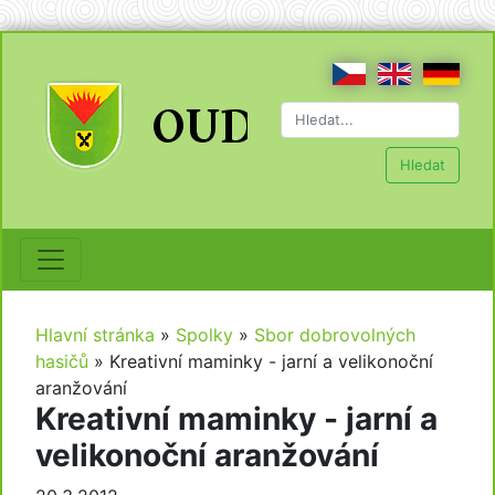
Hledat
Hlavní stránka
»
Spolky
»
Sbor dobrovolných
hasičů
»
Kreativní maminky - jarní a velikonoční
aranžování
Kreativní maminky - jarní a
velikonoční aranžování