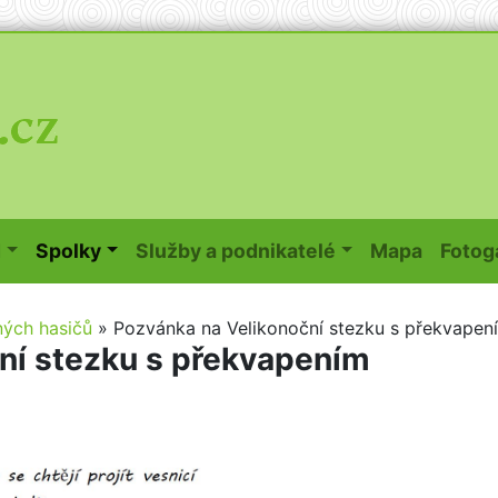
(curren
d
Spolky
Služby a podnikatelé
Mapa
Fotog
ných hasičů
»
Pozvánka na Velikonoční stezku s překvapen
ní stezku s překvapením