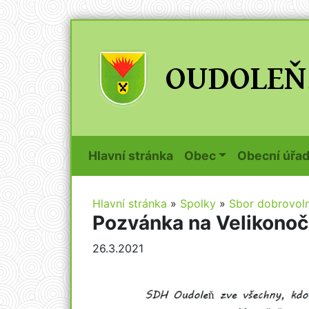
(current)
Hlavní stránka
Obec
Obecní úřa
Hlavní stránka
»
Spolky
»
Sbor dobrovol
Pozvánka na Velikonoč
26.3.2021