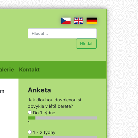
Hledat
t)
(current)
(current)
alerie
Kontakt
Anketa
ím
Jak dlouhou dovolenou si
obvykle v létě berete?
Do 1 týdne
1
1 - 2 týdny