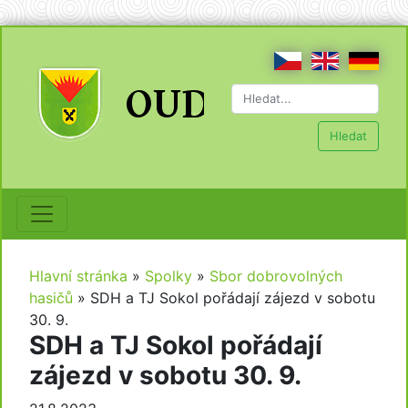
Hledat
Hlavní stránka
»
Spolky
»
Sbor dobrovolných
hasičů
»
SDH a TJ Sokol pořádají zájezd v sobotu
30. 9.
SDH a TJ Sokol pořádají
zájezd v sobotu 30. 9.