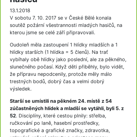
13.1.2018
V sobotu 7. 10. 2017 se v České Bělé konala
soutěž požární všestrannosti mladých hasičů, na
kterou jsme se celé září připravovali.
Oudoleň měla zastoupení 1 hlídky mladších a 1
hlídky starších (1 hlídka = 5 členů). Na trať
vybíhaly obě hlídky jako poslední, ale za pěkného,
slunečného počasí. Když děti přiběhly, bylo vidět,
že přípravu nepodcenily, protože měly málo
trestných bodů, dobrý čas a velmi dobrý
výsledek.
Starší se umístili na pěkném 24. místě z 54
zúčastněných hlídek a mladší se vytáhli, byli 5. z
52
. Disciplíny, které cestou plnily: střelba,
ručkování po laně, hasební prostředky,
topografické a grafické značky, zdravotka,