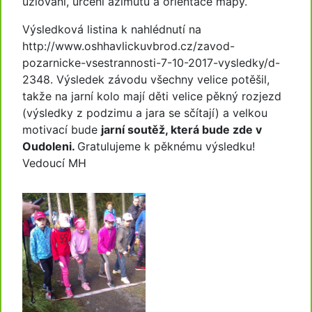
uzlování, určení azimutu a orientace mapy.
Výsledková listina k nahlédnutí na
http://www.oshhavlickuvbrod.cz/zavod-
pozarnicke-vsestrannosti-7-10-2017-vysledky/d-
2348. Výsledek závodu všechny velice potěšil,
takže na jarní kolo mají děti velice pěkný rozjezd
(výsledky z podzimu a jara se sčítají) a velkou
motivací bude
jarní soutěž, která bude zde v
Oudoleni.
Gratulujeme k pěknému výsledku!
Vedoucí MH