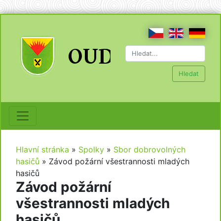
Hledat
Hlavní stránka
»
Spolky
»
Sbor dobrovolných
hasičů
»
Závod požární všestrannosti mladých
hasičů
Závod požární
všestrannosti mladých
hasičů