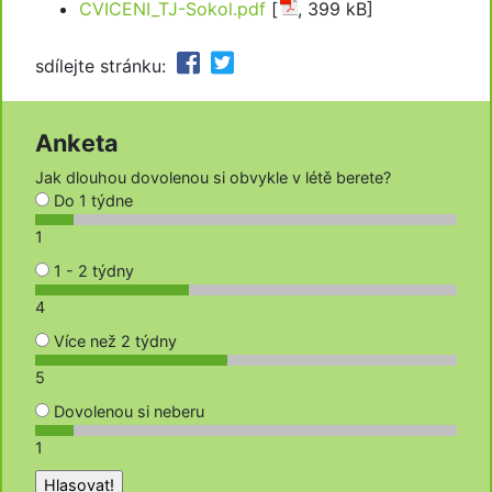
CVICENI_TJ-Sokol.pdf
[
, 399 kB]
sdílejte stránku:
Anketa
Jak dlouhou dovolenou si obvykle v létě berete?
Do 1 týdne
1
1 - 2 týdny
4
Více než 2 týdny
5
Dovolenou si neberu
1