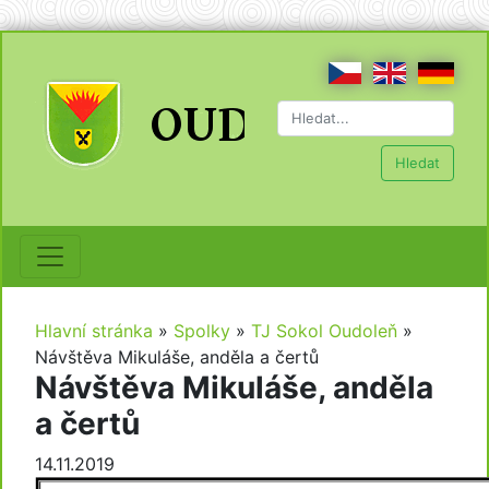
Hledat
Hlavní stránka
»
Spolky
»
TJ Sokol Oudoleň
»
Návštěva Mikuláše, anděla a čertů
Návštěva Mikuláše, anděla
a čertů
14.11.2019