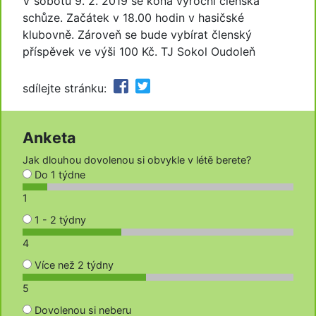
V sobotu 9. 2. 2019 se koná výroční členská
schůze. Začátek v 18.00 hodin v hasičské
klubovně. Zároveň se bude vybírat členský
příspěvek ve výši 100 Kč. TJ Sokol Oudoleň
sdílejte stránku:
Anketa
Jak dlouhou dovolenou si obvykle v létě berete?
Do 1 týdne
1
1 - 2 týdny
4
Více než 2 týdny
5
Dovolenou si neberu