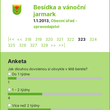
Besídka a vánoční
jarmark
1.1.2013
,
Obecní úřad -
zpravodajství
|<<
<<
318
319
320
321
322
323
324
325
326
327
328
>>
>>|
Anketa
Jak dlouhou dovolenou si obvykle v létě berete?
Do 1 týdne
1
1 - 2 týdny
4
Více než 2 týdny