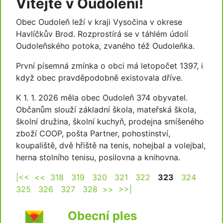
Vítejte v Oudoleni!
Obec Oudoleň leží v kraji Vysočina v okrese
Havlíčkův Brod. Rozprostírá se v táhlém údolí
Oudoleňského potoka, zvaného též Oudoleňka.
První písemná zmínka o obci má letopočet 1397, i
když obec pravděpodobně existovala dříve.
K 1. 1. 2026 měla obec Oudoleň 374 obyvatel.
Občanům slouží základní škola, mateřská škola,
školní družina, školní kuchyň, prodejna smíšeného
zboží COOP, pošta Partner, pohostinství,
koupaliště, dvě hřiště na tenis, nohejbal a volejbal,
herna stolního tenisu, posilovna a knihovna.
|<<
<<
318
319
320
321
322
323
324
325
326
327
328
>>
>>|
Obecní ples